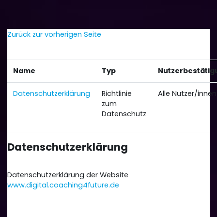
Zum Hauptinhalt
Zurück zur vorherigen Seite
Liste von aktiven Richtlinien
Name
Typ
Nutzerbestätig
Datenschutzerklärung
Richtlinie
Alle Nutzer/innen
zum
Datenschutz
Datenschutzerklärung
Zusammenfassung
Datenschutzerklärung der Website
www.digital.coaching4future.de
Vollständige Richtlinie